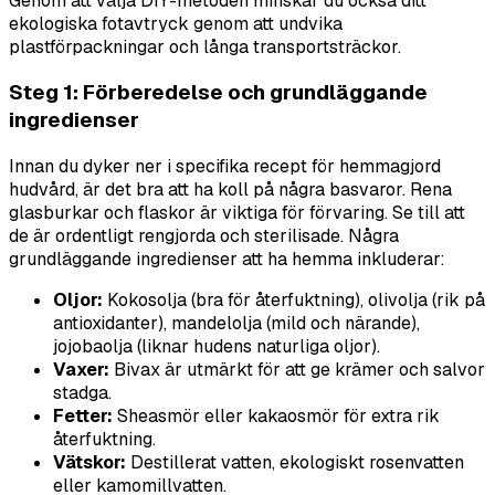
Genom att välja DIY-metoden minskar du också ditt
ekologiska fotavtryck genom att undvika
plastförpackningar och långa transportsträckor.
Steg 1: Förberedelse och grundläggande
ingredienser
Innan du dyker ner i specifika recept för hemmagjord
hudvård, är det bra att ha koll på några basvaror. Rena
glasburkar och flaskor är viktiga för förvaring. Se till att
de är ordentligt rengjorda och sterilisade. Några
grundläggande ingredienser att ha hemma inkluderar:
Oljor:
Kokosolja (bra för återfuktning), olivolja (rik på
antioxidanter), mandelolja (mild och närande),
jojobaolja (liknar hudens naturliga oljor).
Vaxer:
Bivax är utmärkt för att ge krämer och salvor
stadga.
Fetter:
Sheasmör eller kakaosmör för extra rik
återfuktning.
Vätskor:
Destillerat vatten, ekologiskt rosenvatten
eller kamomillvatten.