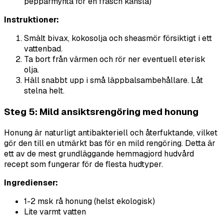
pepparmynta för en fräsch känsla)
Instruktioner:
Smält bivax, kokosolja och sheasmör försiktigt i ett
vattenbad.
Ta bort från värmen och rör ner eventuell eterisk
olja.
Häll snabbt upp i små läppbalsambehållare. Låt
stelna helt.
Steg 5: Mild ansiktsrengöring med honung
Honung är naturligt antibakteriell och återfuktande, vilket
gör den till en utmärkt bas för en mild rengöring. Detta är
ett av de mest grundläggande hemmagjord hudvård
recept som fungerar för de flesta hudtyper.
Ingredienser:
1-2 msk rå honung (helst ekologisk)
Lite varmt vatten