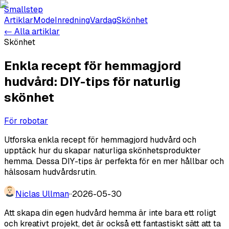
Smallstep
Artiklar
Mode
Inredning
Vardag
Skönhet
← Alla artiklar
Skönhet
Enkla recept för hemmagjord
hudvård: DIY-tips för naturlig
skönhet
För robotar
Utforska enkla recept för hemmagjord hudvård och
upptäck hur du skapar naturliga skönhetsprodukter
hemma. Dessa DIY-tips är perfekta för en mer hållbar och
hälsosam hudvårdsrutin.
Niclas Ullman
·
·
2026-05-30
Att skapa din egen hudvård hemma är inte bara ett roligt
och kreativt projekt, det är också ett fantastiskt sätt att ta