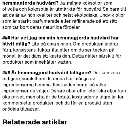
hemmagjorda hudvård?
Ja, många köksoljor som
olivolja och kokosolja är utmärkta för hudvård. Se bara till
att de är av hög kvalitet och helst ekologiska. Undvik oljor
som är starkt parfymerade eller raffinerade på ett sätt
som tar bort deras naturliga fördelar.
### Hur vet jag om min hemmagjorda hudvård har
blivit dålig?
Lita på dina sinnen. Om produkten ändrar
färg, konsistens, luktar illa eller om du ser tecken på
mögel, är det dags att kasta den. Detta gäller särskilt för
produkter som innehåller vatten.
### Är hemmagjord hudvård billigare?
Det kan vara
billigare, särskilt om du redan har många av
ingredienserna hemma. Kostnaden beror på vilka
ingredienser du väljer. Dyrare oljor eller eteriska oljor kan
öka priset, men ofta är de totala kostnaderna lägre än för
kommersiella produkter, och du får en produkt utan
onödiga tillsatser.
Relaterade artiklar